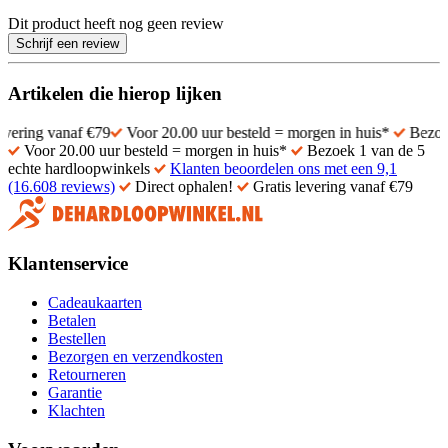
Dit product heeft nog geen review
Schrijf een review
Artikelen die hierop lijken
vanaf €79
Voor 20.00 uur besteld = morgen in huis*
Bezoek 1 van d
Voor 20.00 uur besteld = morgen in huis*
Bezoek 1 van de 5
echte hardloopwinkels
Klanten beoordelen ons met een 9,1
(16.608 reviews)
Direct ophalen!
Gratis levering vanaf €79
Klantenservice
Cadeaukaarten
Betalen
Bestellen
Bezorgen en verzendkosten
Retourneren
Garantie
Klachten