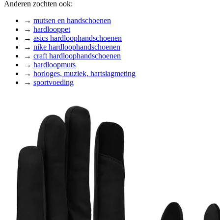
Anderen zochten ook:
→
mutsen en handschoenen
→
hardlooppet
→
asics hardloophandschoenen
→
nike hardloophandschoenen
→
craft hardloophandschoenen
→
hardloopmuts
→
horloges, muziek, hartslagmeting
→
sportvoeding