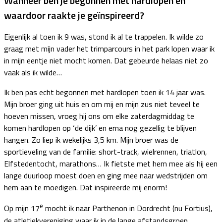
Wanneer ben je begonnen met hardlopen en
waardoor raakte je geïnspireerd?
Eigenlijk al toen ik 9 was, stond ik al te trappelen. Ik wilde zo
graag met mijn vader het trimparcours in het park lopen waar ik
in mijn eentje niet mocht komen. Dat gebeurde helaas niet zo
vaak als ik wilde…
Ik ben pas echt begonnen met hardlopen toen ik 14 jaar was.
Mijn broer ging uit huis en om mij en mijn zus niet teveel te
hoeven missen, vroeg hij ons om elke zaterdagmiddag te
komen hardlopen op ‘de dijk’ en erna nog gezellig te blijven
hangen. Zo liep ik wekelijks 3,5 km. Mijn broer was de
sportieveling van de familie: short-track, wielrennen, triatlon,
Elfstedentocht, marathons… Ik fietste met hem mee als hij een
lange duurloop moest doen en ging mee naar wedstrijden om
hem aan te moedigen. Dat inspireerde mij enorm!
e
Op mijn 17
mocht ik naar Parthenon in Dordrecht (nu Fortius),
de atletiekvereniging waar ik in de lange afstandsgroep