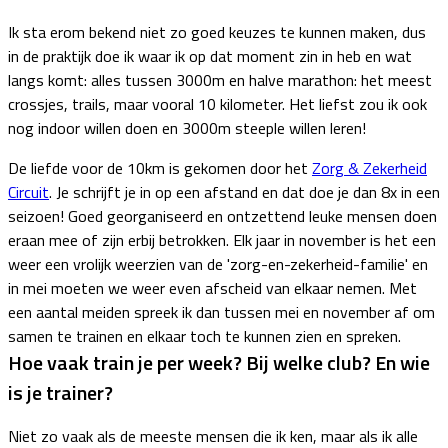
Ik sta erom bekend niet zo goed keuzes te kunnen maken, dus
in de praktijk doe ik waar ik op dat moment zin in heb en wat
langs komt: alles tussen 3000m en halve marathon: het meest
crossjes, trails, maar vooral 10 kilometer. Het liefst zou ik ook
nog indoor willen doen en 3000m steeple willen leren!
De liefde voor de 10km is gekomen door het
Zorg & Zekerheid
Circuit
. Je schrijft je in op een afstand en dat doe je dan 8x in een
seizoen! Goed georganiseerd en ontzettend leuke mensen doen
eraan mee of zijn erbij betrokken. Elk jaar in november is het een
weer een vrolijk weerzien van de 'zorg-en-zekerheid-familie' en
in mei moeten we weer even afscheid van elkaar nemen. Met
een aantal meiden spreek ik dan tussen mei en november af om
samen te trainen en elkaar toch te kunnen zien en spreken.
Hoe vaak train je per week? Bij welke club? En wie
is je trainer?
Niet zo vaak als de meeste mensen die ik ken, maar als ik alle