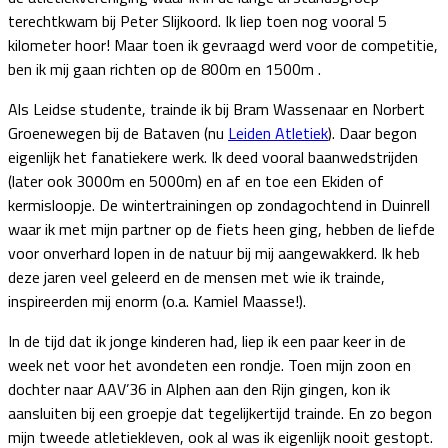
terechtkwam bij Peter Slijkoord. Ik liep toen nog vooral 5
kilometer hoor! Maar toen ik gevraagd werd voor de competitie,
ben ik mij gaan richten op de 800m en 1500m .
Als Leidse studente, trainde ik bij Bram Wassenaar en Norbert
Groenewegen bij de Bataven (nu
Leiden Atletiek
). Daar begon
eigenlijk het fanatiekere werk. Ik deed vooral baanwedstrijden
(later ook 3000m en 5000m) en af en toe een Ekiden of
kermisloopje. De wintertrainingen op zondagochtend in Duinrell
waar ik met mijn partner op de fiets heen ging, hebben de liefde
voor onverhard lopen in de natuur bij mij aangewakkerd. Ik heb
deze jaren veel geleerd en de mensen met wie ik trainde,
inspireerden mij enorm (o.a. Kamiel Maasse!).
In de tijd dat ik jonge kinderen had, liep ik een paar keer in de
week net voor het avondeten een rondje. Toen mijn zoon en
dochter naar AAV’36 in Alphen aan den Rijn gingen, kon ik
aansluiten bij een groepje dat tegelijkertijd trainde. En zo begon
mijn tweede atletiekleven, ook al was ik eigenlijk nooit gestopt.