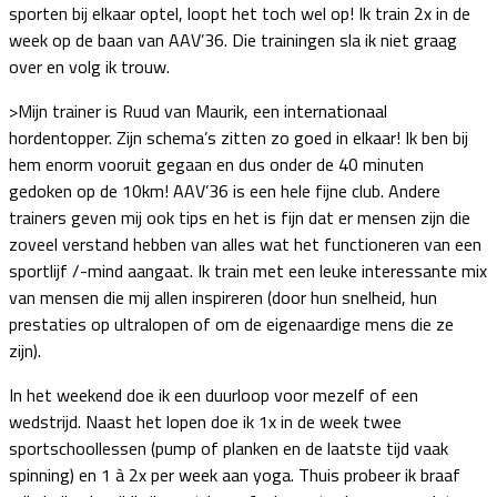
sporten bij elkaar optel, loopt het toch wel op! Ik train 2x in de
week op de baan van AAV’36. Die trainingen sla ik niet graag
over en volg ik trouw.
>Mijn trainer is Ruud van Maurik, een internationaal
hordentopper. Zijn schema’s zitten zo goed in elkaar! Ik ben bij
hem enorm vooruit gegaan en dus onder de 40 minuten
gedoken op de 10km! AAV’36 is een hele fijne club. Andere
trainers geven mij ook tips en het is fijn dat er mensen zijn die
zoveel verstand hebben van alles wat het functioneren van een
sportlijf /-mind aangaat. Ik train met een leuke interessante mix
van mensen die mij allen inspireren (door hun snelheid, hun
prestaties op ultralopen of om de eigenaardige mens die ze
zijn).
In het weekend doe ik een duurloop voor mezelf of een
wedstrijd. Naast het lopen doe ik 1x in de week twee
sportschoollessen (pump of planken en de laatste tijd vaak
spinning) en 1 à 2x per week aan yoga. Thuis probeer ik braaf