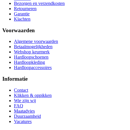
Bezorgen en verzendkosten
Retourneren
Garantie
Klachten
Voorwaarden
Algemene voorwaarden
Betaalmogelijkheden
Webshop keurmerk
Hardloopschoenen
Hardloopkleding
Hardloopaccessoires
Informatie
Contact
Klikken & oppikken
Wie zijn wij
FAQ
Maatadvies
Duurzaamheid
Vacatures