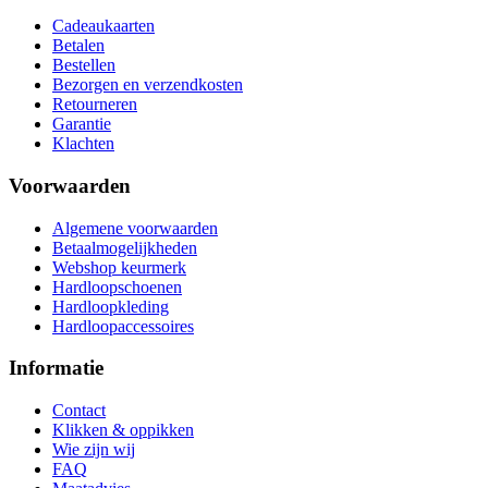
Cadeaukaarten
Betalen
Bestellen
Bezorgen en verzendkosten
Retourneren
Garantie
Klachten
Voorwaarden
Algemene voorwaarden
Betaalmogelijkheden
Webshop keurmerk
Hardloopschoenen
Hardloopkleding
Hardloopaccessoires
Informatie
Contact
Klikken & oppikken
Wie zijn wij
FAQ