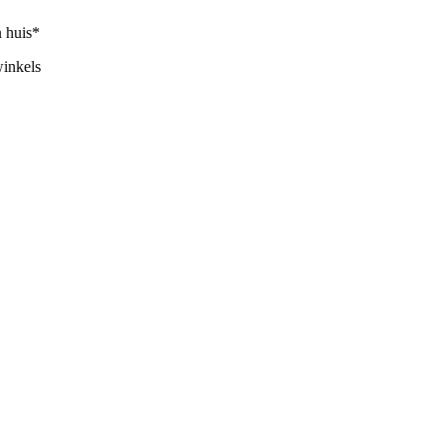
huis*
nkels